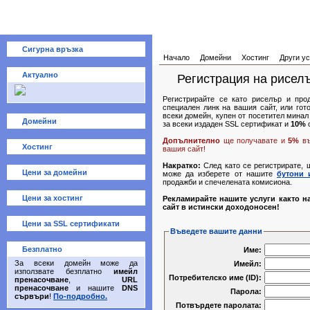
Сигурна връзка
Начало
Домейни
Хостинг
Други ус
Актуално
Регистрация на рисел
Регистрирайте се като риселър и про
специален линк на вашия сайт, или го
всеки домейн, купен от посетител минал
Домейни
за всеки издаден SSL сертификат и
10%
о
Допълнително
ще получавате и
5%
въ
Хостинг
вашия сайт!
Накратко:
След като се регистрирате, 
Цени за домейни
може да изберете от нашите
бутони 
продажби и спечелената комисиона.
Цени за хостинг
Рекламирайте нашите услуги както н
сайт в истински доходоносен!
Цени за SSL сертификати
Въведете вашите данни
Безплатно
Име:
За всеки домейн може да
Имейл:
използвате безплатно
имейл
Потребителско име (ID):
пренасочване
,
URL
пренасочване
и нашите
DNS
Парола:
сървъри
!
По-подробно.
Потвърдете паролата: