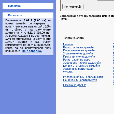
Плащане
Риселъри
Забележка: потребителското име
и
п
цифри.
Печелете по
1.02 € (2.00 лв)
за
всеки домейн регистриран от
посетители през вашия сайт,
10%
от стойността на закупените
хостинг услуги,
5.11 € (10.00 лв)
за всеки издаден SSL сертификат,
Карта на сайта
10%
от стойността на закупените
ДАКСИ сметки и
5%
върху
Начало
комисионата на всички риселъри,
Регистрация на домейн
които са се регистрирали през
Подновяване на домейн
вашия сайт!
По-подробно.
Управление на домейн
Прехвърляне на домейн
Регистрация на едро
Забравена парола за домейн
Цени и отстъпки за домейни
Условия за регистрация
WHOIS
Издаване на SSL сертификати
Цени на SSL сертификати
Сметка за ДАКСИ